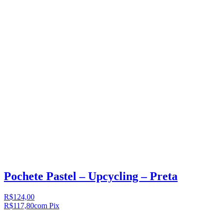
Pochete Pastel – Upcycling – Preta
R$124,00
R$117,80
com Pix