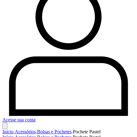
Acesse sua conta
Início
.
Acessórios
.
Bolsas e Pochetes
.
Pochete Pastel