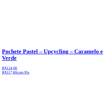
Pochete Pastel – Upcycling – Caramelo e
Verde
R$124,00
R$117,80
com Pix